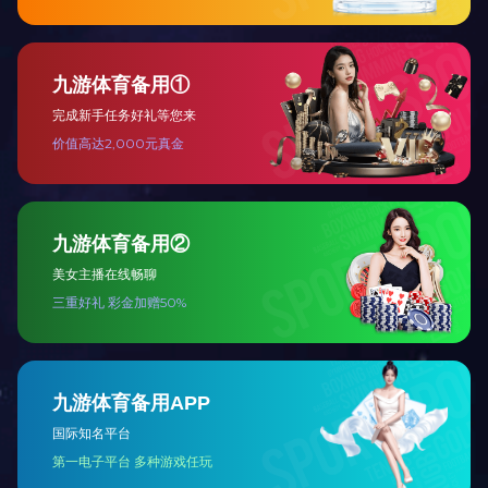
变电站辅助设备监控系统
变电站辅助设备监控系统采用先进传感技术对变电站环境量、物理
量、状态量、电气量进行全面采集，以电网“状态全面感知、信息互
联共享、设备诊断高度智能、运检效率大幅提升”为目标，以可视化
技术为核心技术进行实时告警、联动处理和辅助决策，实现对所辖
变电站一体化管控，大幅提升运检效率。
了解更多